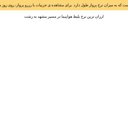
است که به میزان نرخ پرواز طول دارد. برای مشاهده ی جزییات یا رزرو پرواز، روی رو
ارزان ترین نرخ بلیط هواپیما در مسیر مشهد به رشت