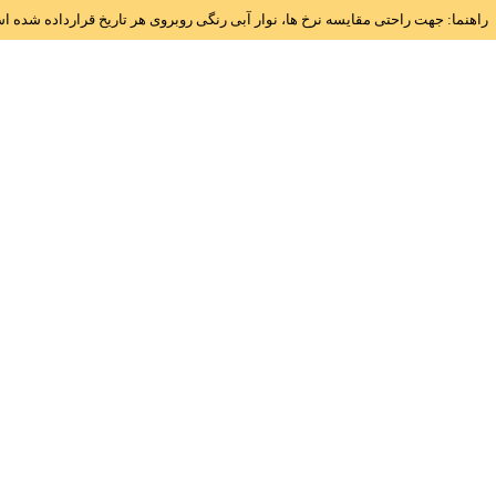
راهنما: جهت راحتی مقایسه نرخ ها، نوار آبی رنگی روبروی هر تاریخ قرارداده شده 